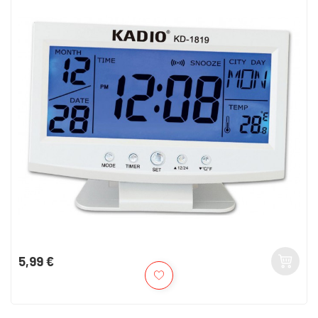
5,99 €
Kaina