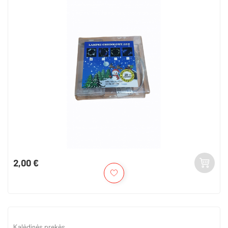
2,00 €
Kaina
Kalėdinės prekės