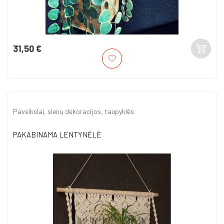
31,50 €
Kaina
Paveikslai, sienų dekoracijos, taupyklės
PAKABINAMA LENTYNĖLĖ