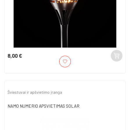
8,00 €
Kaina
Šviestuvai ir apšvietimo įranga
NAMO NUMERIO APSVIETIMAS SOLAR