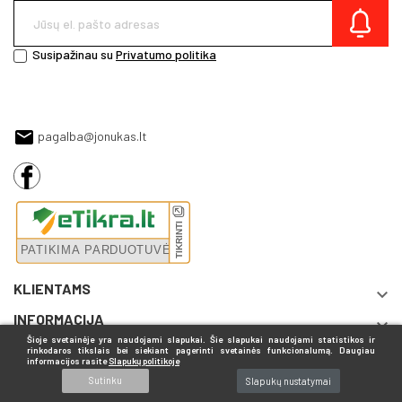
Susipažinau su
Privatumo politika
pagalba@jonukas.lt
KLIENTAMS

INFORMACIJA

Šioje svetainėje yra naudojami slapukai. Šie slapukai naudojami statistikos ir
rinkodaros tikslais bei siekiant pagerinti svetainės funkcionalumą. Daugiau
informacijos rasite
Slapukų politikoje
Sutinku
Slapukų nustatymai
© 2026 Jonukas.lt