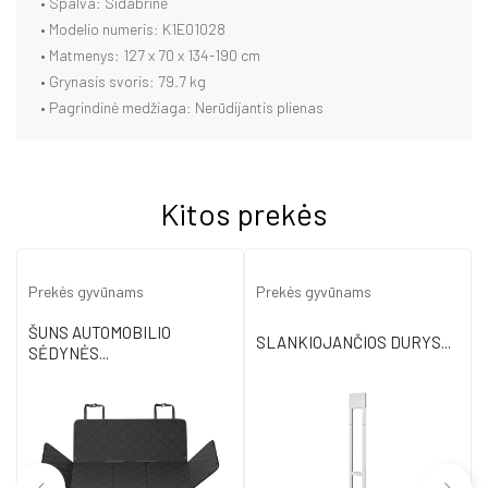
• Spalva: Sidabrinė
• Modelio numeris: K1E01028
• Matmenys: 127 x 70 x 134-190 cm
• Grynasis svoris: 79.7 kg
• Pagrindinė medžiaga: Nerūdijantis plienas
Kitos prekės
Prekės gyvūnams
Prekės gyvūnams
ŠUNS AUTOMOBILIO
SLANKIOJANČIOS DURYS...
SĖDYNĖS...