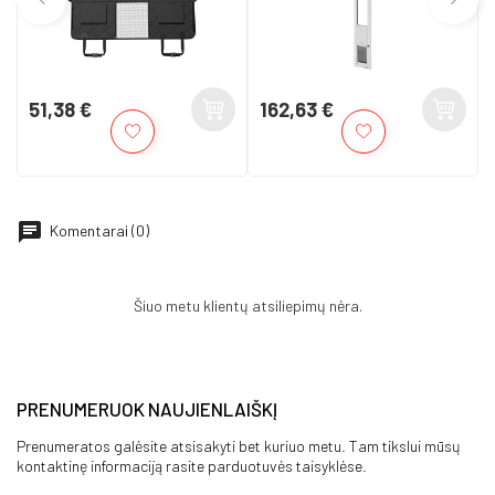
51,38 €
162,63 €
Kaina
Kaina
Komentarai (0)
Šiuo metu klientų atsiliepimų nėra.
PRENUMERUOK NAUJIENLAIŠKĮ
Prenumeratos galėsite atsisakyti bet kuriuo metu. Tam tikslui mūsų
kontaktinę informaciją rasite parduotuvės taisyklėse.