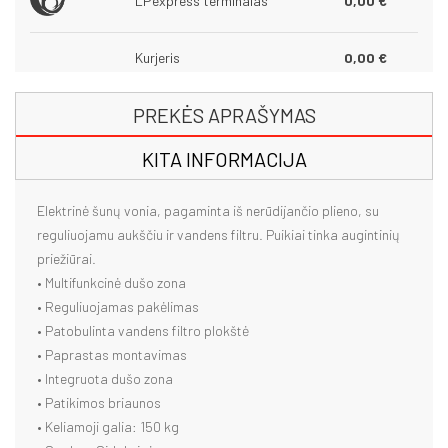
LPexpress terminalas
0,00 €
Kurjeris
0,00 €
PREKĖS APRAŠYMAS
KITA INFORMACIJA
Elektrinė šunų vonia, pagaminta iš nerūdijančio plieno, su
reguliuojamu aukščiu ir vandens filtru. Puikiai tinka augintinių
priežiūrai.
• Multifunkcinė dušo zona
• Reguliuojamas pakėlimas
• Patobulinta vandens filtro plokštė
• Paprastas montavimas
• Integruota dušo zona
• Patikimos briaunos
• Keliamoji galia: 150 kg