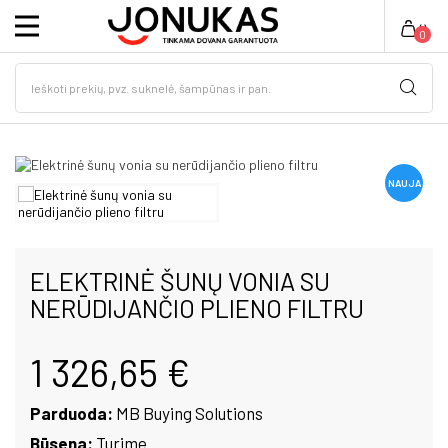
(
)
0
Toggle
☰
navigation
NAUJA
ELEKTRINĖ ŠUNŲ VONIA SU
NERŪDIJANČIO PLIENO FILTRU
1 326,65 €
Parduoda:
MB Buying Solutions
Būsena:
Turime