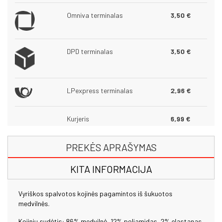
Omniva terminalas
3,50 €
DPD terminalas
3,50 €
LPexpress terminalas
2,96 €
Kurjeris
6,99 €
PREKĖS APRAŠYMAS
KITA INFORMACIJA
Vyriškos spalvotos kojinės pagamintos iš šukuotos
medvilnės.
Kojinių sudėtis: 86% medvilnė, 12% poliamidas, 2% elastanas