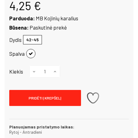
4,25 €
Parduoda:
MB Kojinių karalius
Būsena:
Paskutinė prekė
Dydis
42-45
Balta
Spalva
Kiekis
PRIDĖTI Į KREPŠELĮ
Planuojamas pristatymo laikas:
Rytoj - Antradieni