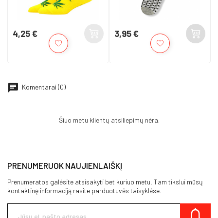
4,25 €
3,95 €
Kaina
Kaina
Komentarai (0)
Šiuo metu klientų atsiliepimų nėra.
PRENUMERUOK NAUJIENLAIŠKĮ
Prenumeratos galėsite atsisakyti bet kuriuo metu. Tam tikslui mūsų
kontaktinę informaciją rasite parduotuvės taisyklėse.