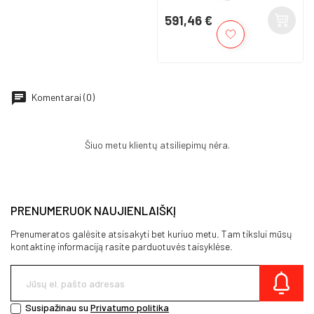
591,46 €
Kaina
Komentarai (0)
Šiuo metu klientų atsiliepimų nėra.
PRENUMERUOK NAUJIENLAIŠKĮ
Prenumeratos galėsite atsisakyti bet kuriuo metu. Tam tikslui mūsų
kontaktinę informaciją rasite parduotuvės taisyklėse.
Susipažinau su
Privatumo politika