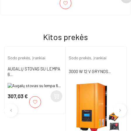
Kitos prekės
Sodo prekės, įrankiai
Sodo prekės, įrankiai
AUGALŲ STOVAS SU LEMPA
3000 W 12 V GRYNOS...
6...
307,03 €
Kaina