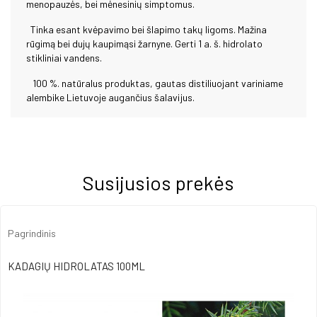
menopauzės, bei mėnesinių simptomus.
Tinka esant kvėpavimo bei šlapimo takų ligoms. Mažina
rūgimą bei dujų kaupimąsi žarnyne. Gerti 1 a. š. hidrolato
stikliniai vandens.
100 %. natūralus produktas, gautas distiliuojant variniame
alembike Lietuvoje augančius šalavijus.
Susijusios prekės
Pagrindinis
KADAGIŲ HIDROLATAS 100ML