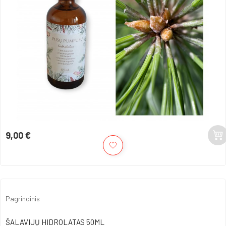
9,00 €
Kaina
Pagrindinis
ŠALAVIJŲ HIDROLATAS 50ML