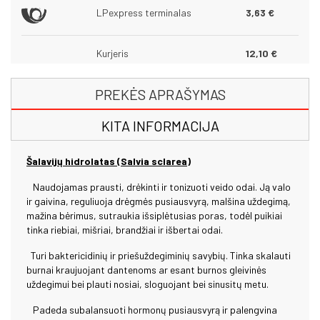
LPexpress terminalas
3,63 €
Kurjeris
12,10 €
PREKĖS APRAŠYMAS
KITA INFORMACIJA
Šalavijų hidrolatas (
Salvia sclarea)
Naudojamas prausti, drėkinti ir tonizuoti veido odai. Ją valo
ir gaivina, reguliuoja drėgmės pusiausvyrą, malšina uždegimą,
mažina bėrimus, sutraukia išsiplėtusias poras, todėl puikiai
tinka riebiai, mišriai, brandžiai ir išbertai odai.
Turi baktericidinių ir priešuždegiminių savybių. Tinka skalauti
burnai kraujuojant dantenoms ar esant burnos gleivinės
uždegimui bei plauti nosiai, sloguojant bei sinusitų metu.
Padeda subalansuoti hormonų pusiausvyrą ir palengvina