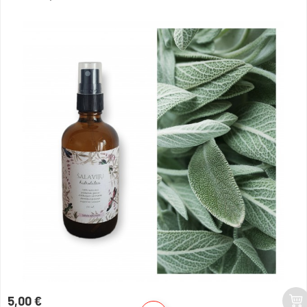
5,00 €
Kaina