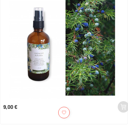
9,00 €
Kaina