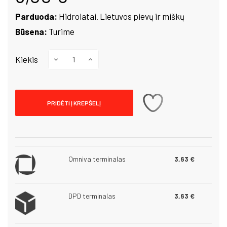
Parduoda:
Hidrolatai. Lietuvos pievų ir miškų
Būsena:
Turime
Kiekis
PRIDĖTI Į KREPŠELĮ
Omniva terminalas
3,63 €
DPD terminalas
3,63 €