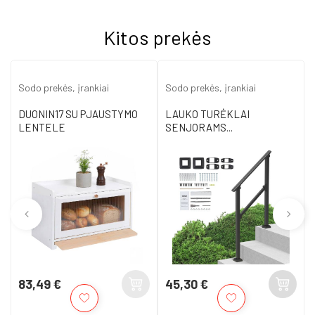
Kitos prekės
Sodo prekės, įrankiai
Sodo prekės, įrankiai
DUONIN17 SU PJAUSTYMO
LAUKO TURĖKLAI
LENTELE
SENJORAMS...
83,49 €
45,30 €
Kaina
Kaina