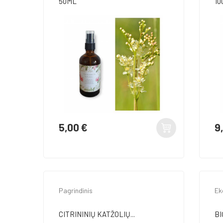
50ML
10
5,00 €
9
Kaina
Ka
Pagrindinis
Ek
CITRININIŲ KATŽOLIŲ...
BI