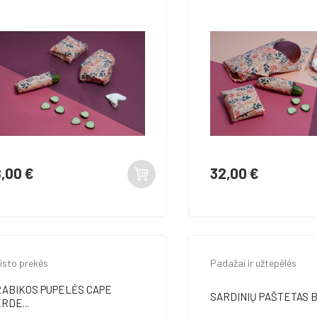
8,00 €
32,00 €
ina
Kaina
isto prekės
Padažai ir užtepėlės
ABIKOS PUPELĖS CAPE
SARDINIŲ PAŠTETAS B
RDE...