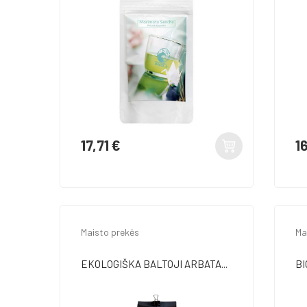
17,71 €
1
Kaina
Ka
Maisto prekės
Ma
EKOLOGIŠKA BALTOJI ARBATA...
BI