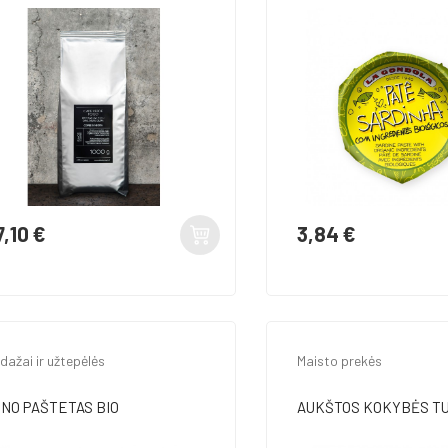
7,10 €
3,84 €
ina
Kaina
dažai ir užtepėlės
Maisto prekės
NO PAŠTETAS BIO
AUKŠTOS KOKYBĖS TUN