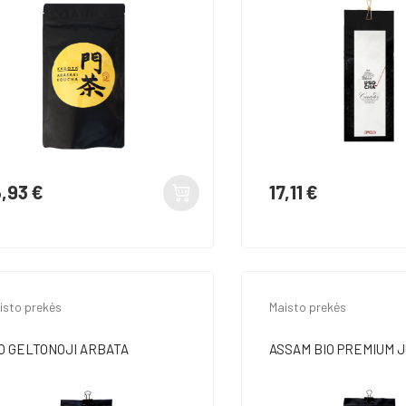
6,93 €
17,11 €
ina
Kaina
isto prekės
Maisto prekės
O GELTONOJI ARBATA
ASSAM BIO PREMIUM JU