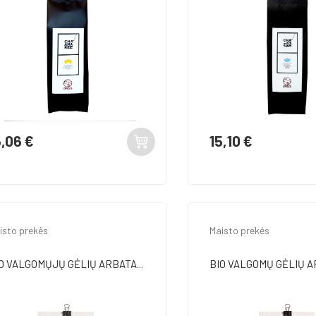
6,06 €
15,10 €
ina
Kaina
isto prekės
Maisto prekės
O VALGOMŲJŲ GĖLIŲ ARBATA...
BIO VALGOMŲ GĖLIŲ AR