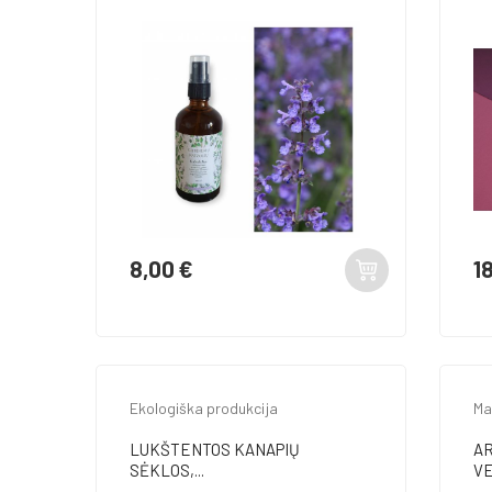
8,00 €
1
Kaina
Ka
Ekologiška produkcija
Ma
LUKŠTENTOS KANAPIŲ
AR
SĖKLOS,...
VE