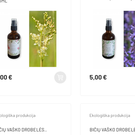
0ML
,00 €
5,00 €
ina
Kaina
ologiška produkcija
Ekologiška produkcija
ČIŲ VAŠKO DROBELĖS...
BIČIŲ VAŠKO DROBELĖS