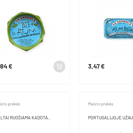
,84 €
3,47 €
ina
Kaina
isto prekės
Maisto prekės
LTAI RUOŠIAMA KADOTA...
PORTUGALIJOJE UŽAUG