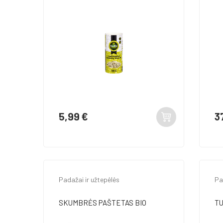
5,99 €
3
Kaina
Ka
Padažai ir užtepėlės
Pa
SKUMBRĖS PAŠTETAS BIO
TU