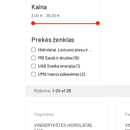
Kaina
3,00 € - 38,00 €
Prekės ženklas
Hidrolatai. Lietuvos pievų ir miškų
(4)
MB Saulė ir druska
(19)
UAB Sveika energija
(1)
UMA tvarus pakavimas
(2)
Rodoma:
1-24 of 26
Pagrindinis
Pa
VINGIORYKŠTĖS HIDROLATAS
VI