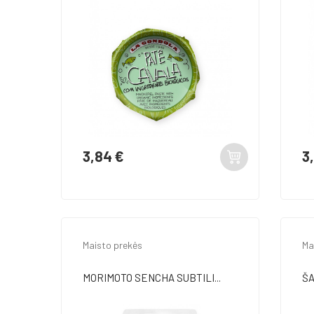
3,84 €
3
Kaina
Ka
Maisto prekės
Ma
MORIMOTO SENCHA SUBTILI...
ŠA