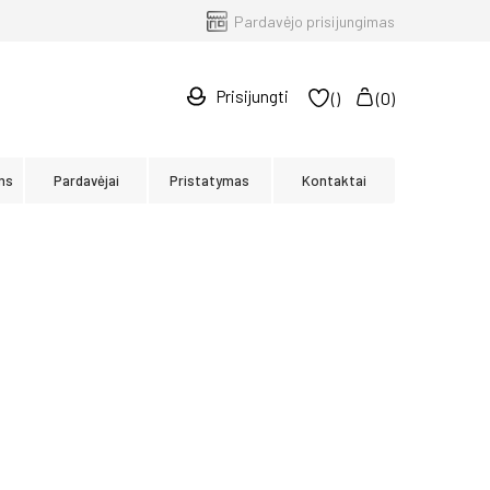
Pardavėjo prisijungimas
Prisijungti
(
)
(
0
)
ms
Pardavėjai
Pristatymas
Kontaktai