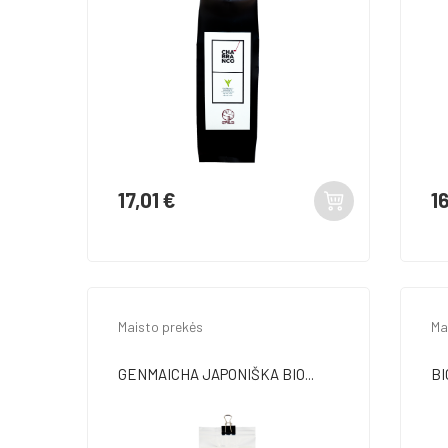
17,01 €
1
Kaina
Ka
Maisto prekės
Ma
GENMAICHA JAPONIŠKA BIO...
BI